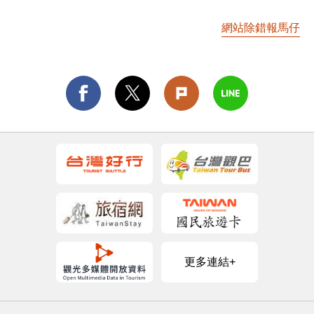
網站除錯報馬仔
更多連結+