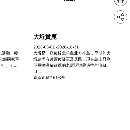
大坵賞鹿
2026-03-01~2026-10-31
化活動，極
大坵是一座位於北竿島北方小島，早期的大
文化部國家重
坵島尚有數百位駐軍及居民，現在島上只剩
ˋ）」...
下幾幢滿佈薜荔的老厝訴說著過往的痕跡。
目...
直線距離2.61公里