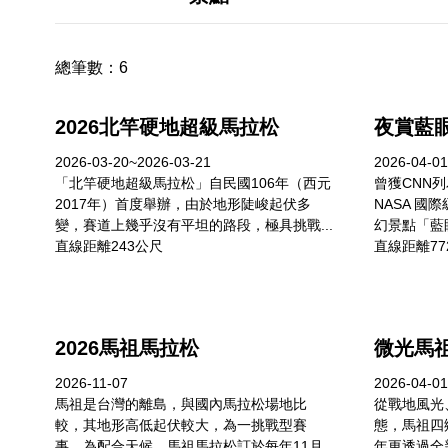
總筆數：
6
2026北竿硬地超級馬拉松
夜賞藍
2026-03-20~2026-03-21
2026-04-01
「北竿硬地超級馬拉松」自民國106年（西元
曾獲CNN
2017年）首度舉辦，由於地形陡峻起伏多
NASA 
變，賽道上幾乎沒有平坦的路段，極具挑戰...
幻景點「藍眼
直線距離243公尺
直線距離77
2026馬祖馬拉松
微光馬
2026-11-07
2026-04-01
馬祖是台灣的離島，與國內馬拉松場地比
從戰地風光
較，其地形高低起伏較大，為一挑戰型賽
態，馬祖四
事，為配合天候，馬祖馬拉松訂於每年11月
年更透過全