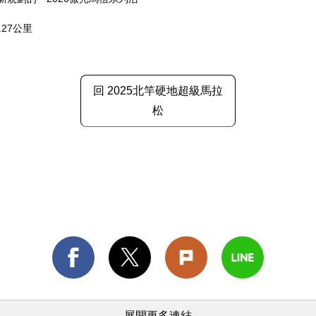
.27公里
回 2025北竿硬地超級馬拉
松
展開更多連結