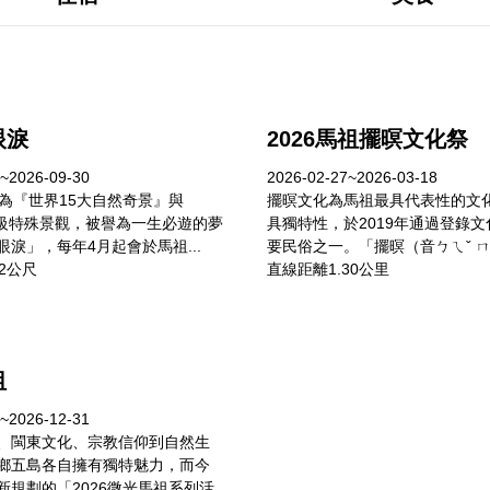
眼淚
2026馬祖擺暝文化祭
~2026-09-30
2026-02-27~2026-03-18
列為『世界15大自然奇景』與
擺暝文化為馬祖最具代表性的文
國際級特殊景觀，被譽為一生必遊的夢
具獨特性，於2019年通過登錄
淚」，每年4月起會於馬祖...
要民俗之一。「擺暝（音ㄅㄟˇ ㄇㄢ
2公尺
直線距離1.30公里
祖
~2026-12-31
、閩東文化、宗教信仰到自然生
鄉五島各自擁有獨特魅力，而今
新規劃的「2026微光馬祖系列活