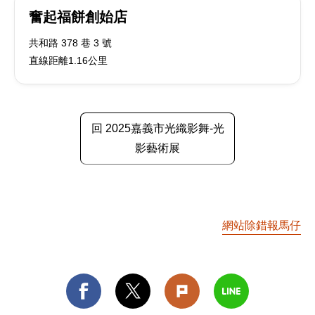
奮起福餅創始店
共和路 378 巷 3 號
直線距離1.16公里
回 2025嘉義市光織影舞-光
影藝術展
網站除錯報馬仔