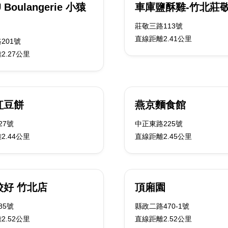
 Boulangerie 小猿
車庫鹽酥雞-竹北莊
莊敬三路113號
直線距離2.41公里
201號
2.27公里
紅豆餅
燕京麵食館
27號
中正東路225號
2.44公里
直線距離2.45公里
餃好 竹北店
頂廂園
85號
縣政二路470-1號
2.52公里
直線距離2.52公里