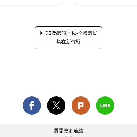
回 2025義魄千秋-全國義民
祭在新竹縣
展開更多連結