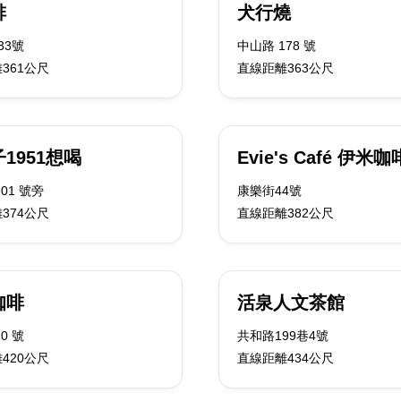
啡
犬行燒
33號
中山路 178 號
361公尺
直線距離363公尺
1951想喝
Evie's Café 伊米咖
01 號旁
康樂街44號
374公尺
直線距離382公尺
咖啡
活泉人文茶館
0 號
共和路199巷4號
420公尺
直線距離434公尺