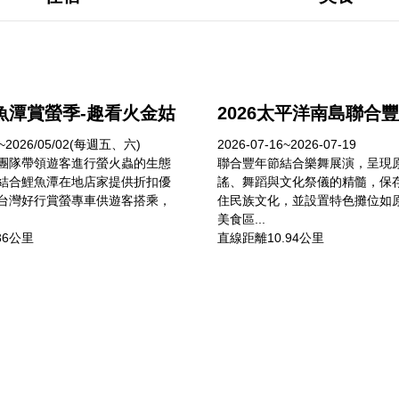
鯉魚潭賞螢季-趣看火金姑
2026太平洋南島聯合
10~2026/05/02(每週五、六)
2026-07-16~2026-07-19
團隊帶領遊客進行螢火蟲的生態
聯合豐年節結合樂舞展演，呈現
結合鯉魚潭在地店家提供折扣優
謠、舞蹈與文化祭儀的精髓，保
台灣好行賞螢專車供遊客搭乘，
住民族文化，並設置特色攤位如
美食區...
36公里
直線距離10.94公里