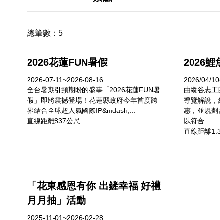
總筆數：
5
2026花蓮FUN暑假
2026
2026-07-11~2026-08-16
2026/04/
全台暑期引頸期盼的盛事「2026花蓮FUN暑
由縱谷志工
假」即將震撼登場！花蓮縣政府今年首度跨
導覽解說，
界結合全球超人氣國際IP&mdash;...
惠，並規劃
直線距離837公尺
以符合...
直線距離1.
「花東感恩有你 出鏟幸福 好禮
月月抽」活動
2025-11-01~2026-02-28