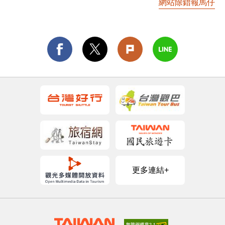
網站除錯報馬仔
更多連結+