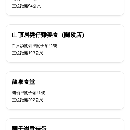
直線距離94公尺
山頂居甕仔雞美食（關嶺店）
白河鎮關嶺里關子嶺41號
直線距離193公尺
龍泉食堂
關嶺里關子嶺21號
直線距離202公尺
關子嶺香菇蛋