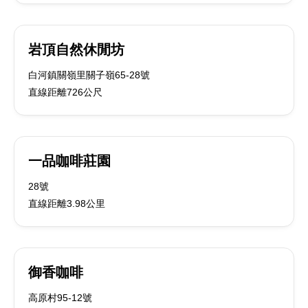
岩頂自然休閒坊
白河鎮關嶺里關子嶺65-28號
直線距離726公尺
一品咖啡莊園
28號
直線距離3.98公里
御香咖啡
高原村95-12號