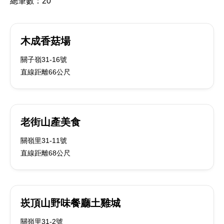
總筆數：
20
木成香菇場
關子嶺31-16號
直線距離66公尺
老街山產美食
關嶺里31-11號
直線距離68公尺
崁頂山野味餐廳土雞城
關嶺里31-2號