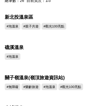
總筆數：26
目前頁次：1/3
新北投溫泉區
677423
#泡溫泉
#親子共遊
#觀光100亮點
礁溪溫泉
564134
#泡溫泉
關子嶺溫泉(嶺頂旅遊資訊站)
484257
#無障礙
#樂齡旅遊
#泡溫泉
#觀光100亮點