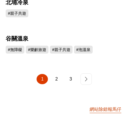
北埔冷泉
304503
#親子共遊
谷關溫泉
294420
#無障礙
#樂齡旅遊
#親子共遊
#泡溫泉
1
2
3
網站除錯報馬仔