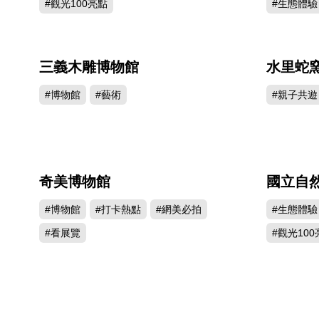
#觀光100亮點
#生態體驗
三義木雕博物館
水里蛇
389744
#博物館
#藝術
#親子共遊
奇美博物館
國立自
277552
#博物館
#打卡熱點
#網美必拍
#生態體驗
#看展覽
#觀光100