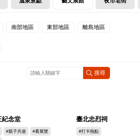
溫泉景點
藝文展館
夜市老街
南部地區
東部地區
離島地區
正紀念堂
臺北忠烈祠
557484
500
#親子共遊
#看展覽
#打卡熱點