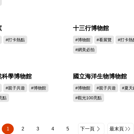
窯
十三行博物館
371255
282
#打卡熱點
#博物館
#看展覽
#打卡熱
#網美必拍
然科學博物館
國立海洋生物博物館
272576
257
#親子共遊
#博物館
#博物館
#親子共遊
#夏天
亮點
#觀光100亮點
1
2
3
4
5
下一頁
最末頁