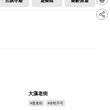
古蹟寺廟
遊樂區
樂齡旅遊
大溪老街
995
424475
#逛老街
#非吃不可