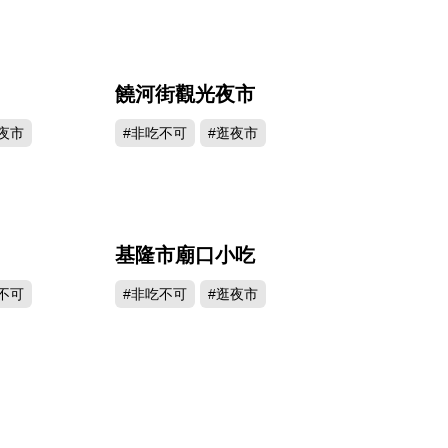
饒河街觀光夜市
984
981562
夜市
#非吃不可
#逛夜市
基隆市廟口小吃
867
729825
不可
#非吃不可
#逛夜市