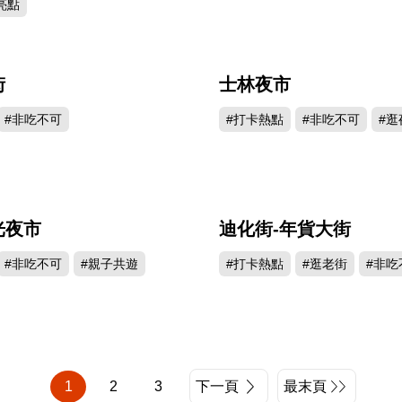
亮點
街
士林夜市
1595572
1487
#非吃不可
#打卡熱點
#非吃不可
#逛
光夜市
迪化街-年貨大街
800689
799
#非吃不可
#親子共遊
#打卡熱點
#逛老街
#非吃
1
2
3
下一頁
最末頁