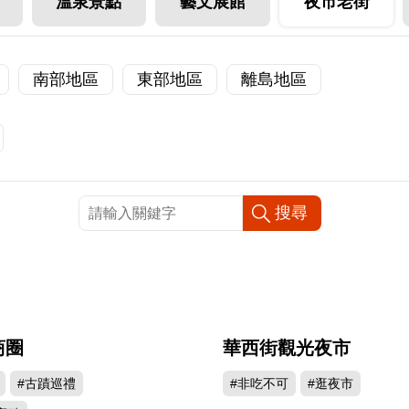
溫泉景點
藝文展館
夜市老街
南部地區
東部地區
離島地區
商圈
華西街觀光夜市
622052
578
#古蹟巡禮
#非吃不可
#逛夜市