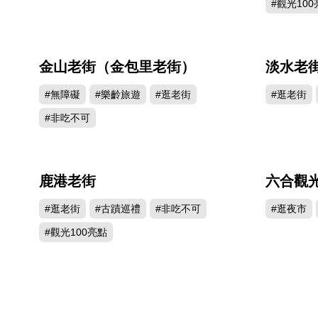
#觀光100
金山老街（金包里老街）
淡水老
382685
#無障礙
#樂齡旅遊
#逛老街
#逛老街
#非吃不可
鹿港老街
六合觀
889332
#逛老街
#古蹟巡禮
#非吃不可
#逛夜市
#觀光100亮點