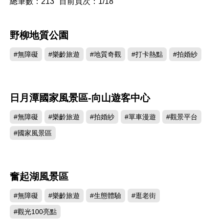
總筆數：213
目前頁次：1/18
野柳地質公園
1404638
#無障礙
#樂齡旅遊
#地質奇觀
#打卡熱點
#拍婚紗
日月潭國家風景區-向山遊客中心
848790
#無障礙
#樂齡旅遊
#拍婚紗
#單車漫遊
#觀景平台
#國家風景區
奮起湖風景區
813762
#無障礙
#樂齡旅遊
#生態體驗
#逛老街
#觀光100亮點