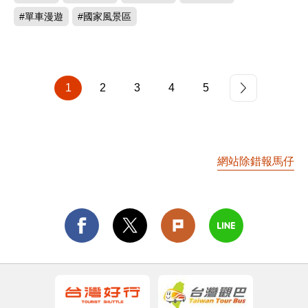
#單車漫遊
#國家風景區
1
2
3
4
5
網站除錯報馬仔