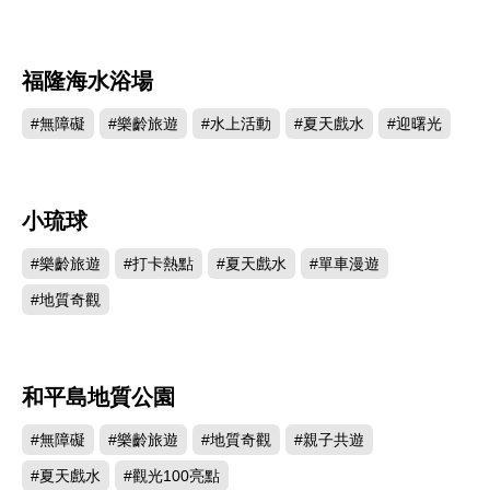
福隆海水浴場
676002
#無障礙
#樂齡旅遊
#水上活動
#夏天戲水
#迎曙光
小琉球
664821
#樂齡旅遊
#打卡熱點
#夏天戲水
#單車漫遊
#地質奇觀
和平島地質公園
636766
#無障礙
#樂齡旅遊
#地質奇觀
#親子共遊
#夏天戲水
#觀光100亮點