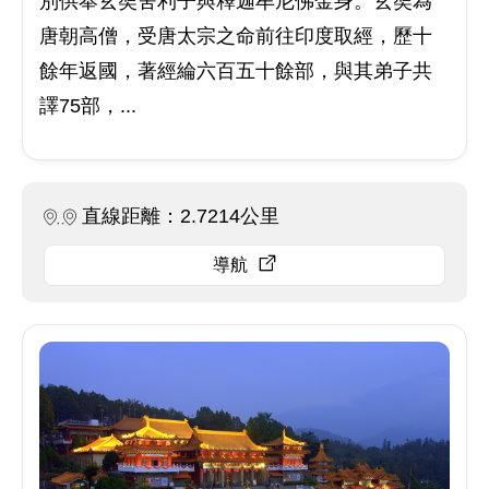
別供奉玄奘舍利子與釋迦牟尼佛金身。玄奘為
唐朝高僧，受唐太宗之命前往印度取經，歷十
餘年返國，著經綸六百五十餘部，與其弟子共
譯75部，...
直線距離：2.7214公里
導航