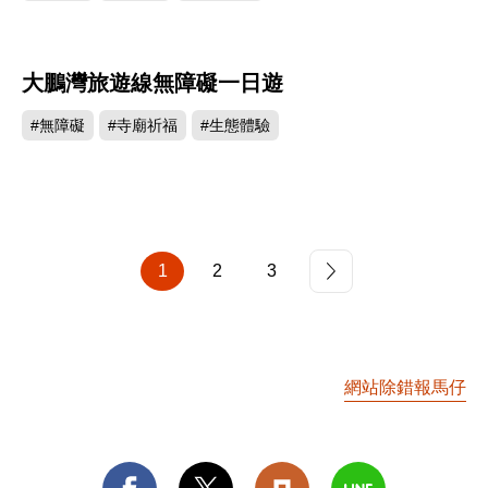
大鵬灣旅遊線無障礙一日遊
#無障礙
#寺廟祈福
#生態體驗
1
2
3
網站除錯報馬仔