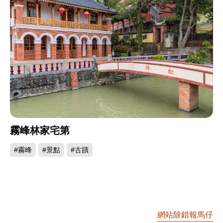
霧峰林家宅第
#霧峰
#景點
#古蹟
網站除錯報馬仔