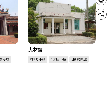
大林鎮
際慢城
#經典小鎮
#客庄小鎮
#國際慢城