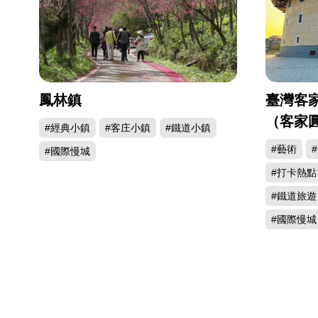
鳳林鎮
臺灣客
（客家
#經典小鎮
#客庄小鎮
#鐵道小鎮
#藝術
#國際慢城
#打卡熱點
#鐵道旅遊
#國際慢城