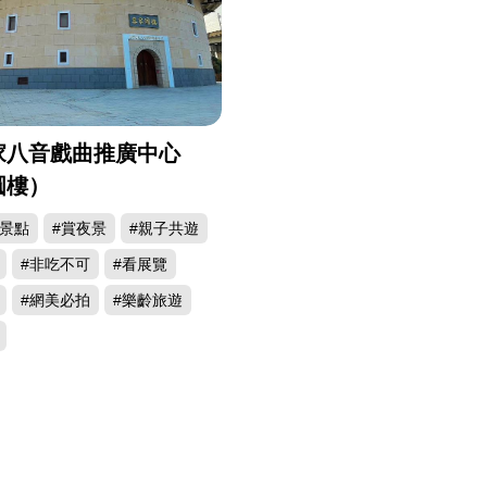
家八音戲曲推廣中心
圓樓）
#景點
#賞夜景
#親子共遊
#非吃不可
#看展覽
#網美必拍
#樂齡旅遊