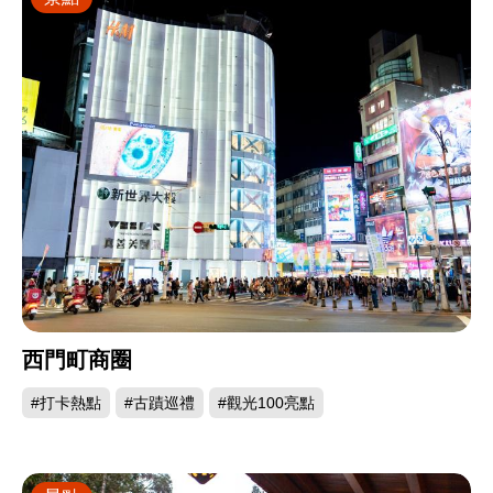
西門町商圈
#打卡熱點
#古蹟巡禮
#觀光100亮點