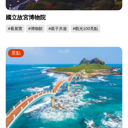
國立故宮博物院
#看展覽
#博物館
#親子共遊
#觀光100亮點
景點