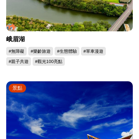
峨眉湖
#無障礙
#樂齡旅遊
#生態體驗
#單車漫遊
#親子共遊
#觀光100亮點
景點