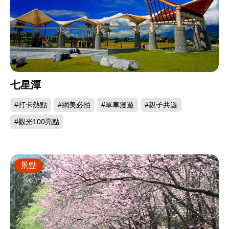
七星潭
#打卡熱點
#網美必拍
#單車漫遊
#親子共遊
#觀光100亮點
景點