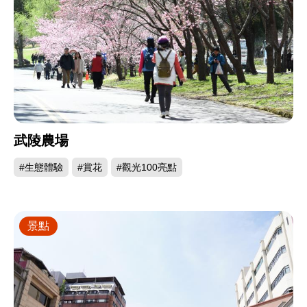
武陵農場
#生態體驗
#賞花
#觀光100亮點
景點