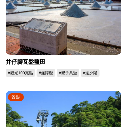
井仔腳瓦盤鹽田
#觀光100亮點
#無障礙
#親子共遊
#送夕陽
景點