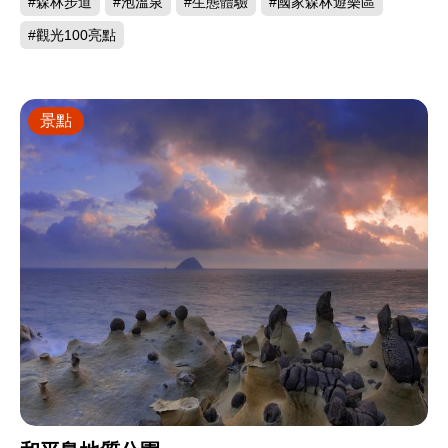
#森林步道
#泡溫泉
#生態體驗
#國家森林遊樂區
#觀光100亮點
景點