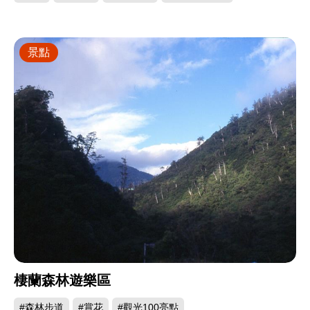
景點
棲蘭森林遊樂區
#森林步道
#賞花
#觀光100亮點