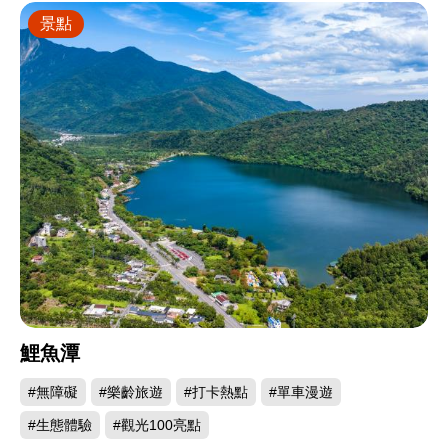
景點
鯉魚潭
#無障礙
#樂齡旅遊
#打卡熱點
#單車漫遊
#生態體驗
#觀光100亮點