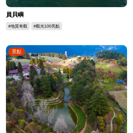
員貝嶼
#地質奇觀
#觀光100亮點
景點