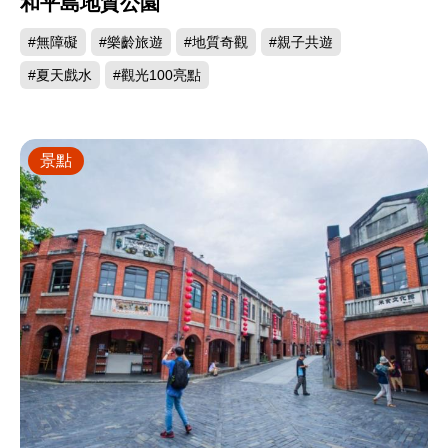
和平島地質公園
#無障礙
#樂齡旅遊
#地質奇觀
#親子共遊
#夏天戲水
#觀光100亮點
景點