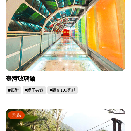
臺灣玻璃館
#藝術
#親子共遊
#觀光100亮點
景點