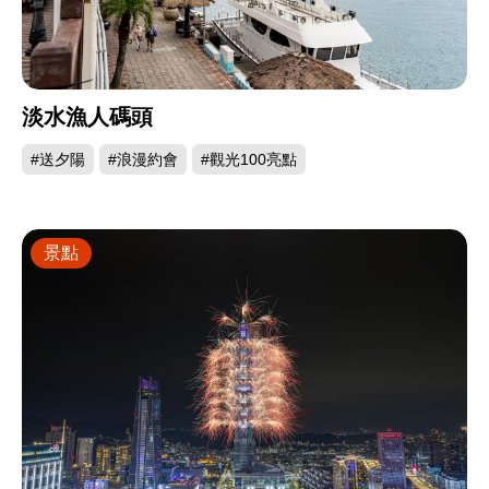
淡水漁人碼頭
#送夕陽
#浪漫約會
#觀光100亮點
景點