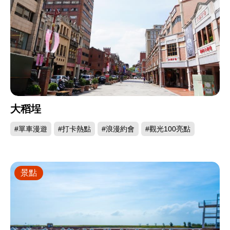
大稻埕
#單車漫遊
#打卡熱點
#浪漫約會
#觀光100亮點
景點