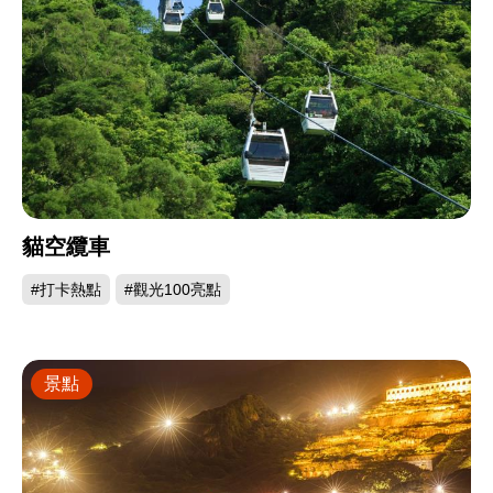
貓空纜車
#打卡熱點
#觀光100亮點
景點