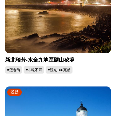
新北瑞芳-水金九地區礦山秘境
#逛老街
#非吃不可
#觀光100亮點
景點