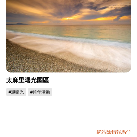
太麻里曙光園區
#迎曙光
#跨年活動
網站除錯報馬仔