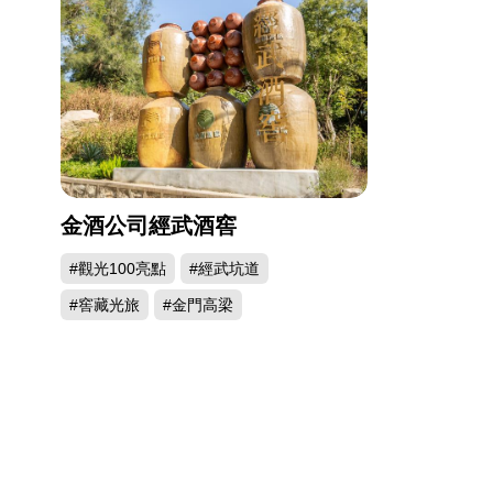
金酒公司經武酒窖
#觀光100亮點
#經武坑道
#窖藏光旅
#金門高梁