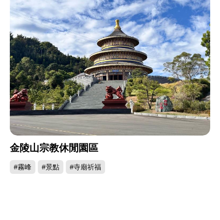
金陵山宗教休閒園區
#霧峰
#景點
#寺廟祈福