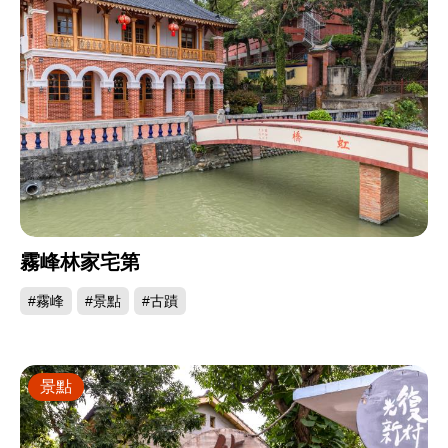
霧峰林家宅第
#霧峰
#景點
#古蹟
景點