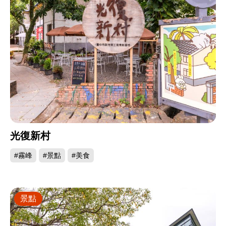
光復新村
#霧峰
#景點
#美食
景點