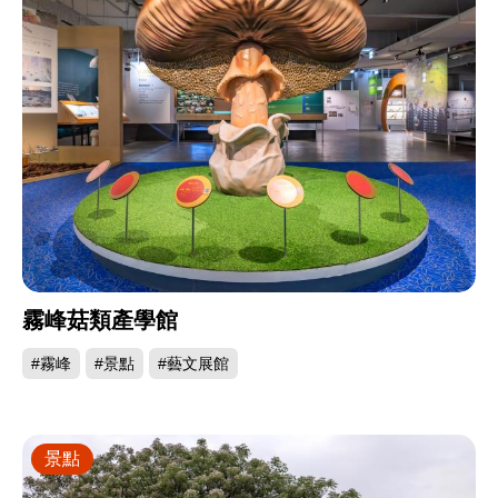
霧峰菇類產學館
#霧峰
#景點
#藝文展館
景點