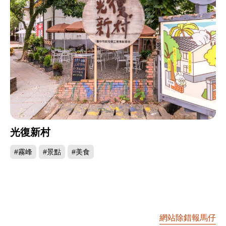
光復新村
#霧峰
#景點
#美食
網站除錯報馬仔