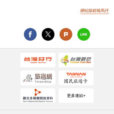
網站除錯報馬仔
更多連結+