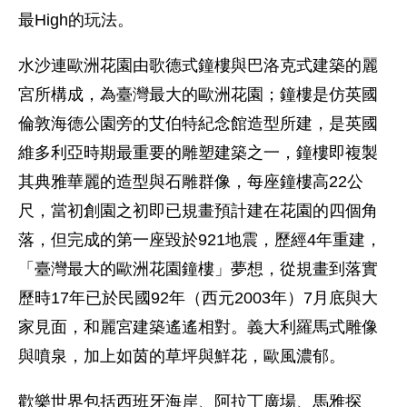
最High的玩法。
水沙連歐洲花園由歌德式鐘樓與巴洛克式建築的麗
宮所構成，為臺灣最大的歐洲花園；鐘樓是仿英國
倫敦海德公園旁的艾伯特紀念館造型所建，是英國
維多利亞時期最重要的雕塑建築之一，鐘樓即複製
其典雅華麗的造型與石雕群像，每座鐘樓高22公
尺，當初創園之初即已規畫預計建在花園的四個角
落，但完成的第一座毀於921地震，歷經4年重建，
「臺灣最大的歐洲花園鐘樓」夢想，從規畫到落實
歷時17年已於民國92年（西元2003年）7月底與大
家見面，和麗宮建築遙遙相對。義大利羅馬式雕像
與噴泉，加上如茵的草坪與鮮花，歐風濃郁。
歡樂世界包括西班牙海岸、阿拉丁廣場、馬雅探