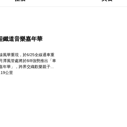
車埕鐵道音樂嘉年華
線風華重現，於6/25全線通車重
月潭風管處將於8/8強勢推出「車
嘉年華」，跨界交織歡樂親子...
.19公里