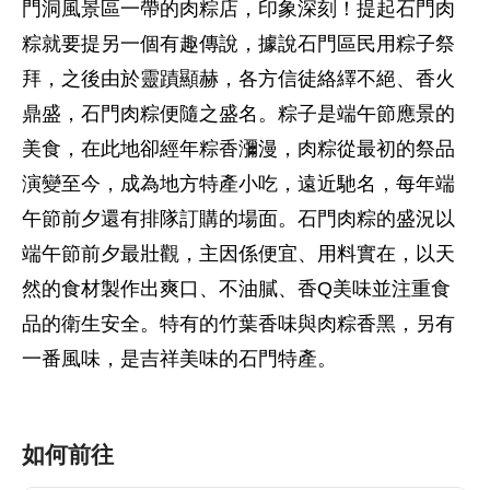
門洞風景區一帶的肉粽店，印象深刻！提起石門肉
粽就要提另一個有趣傳說，據說石門區民用粽子祭
拜，之後由於靈蹟顯赫，各方信徒絡繹不絕、香火
鼎盛，石門肉粽便隨之盛名。粽子是端午節應景的
美食，在此地卻經年粽香瀰漫，肉粽從最初的祭品
演變至今，成為地方特產小吃，遠近馳名，每年端
午節前夕還有排隊訂購的場面。石門肉粽的盛況以
端午節前夕最壯觀，主因係便宜、用料實在，以天
然的食材製作出爽口、不油膩、香Q美味並注重食
品的衛生安全。特有的竹葉香味與肉粽香黑，另有
一番風味，是吉祥美味的石門特產。
如何前往