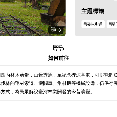
主題標籤
#森林步道
#親
3
如何前往
園區內林木蓊鬱，山景秀麗，至紀念碑涼亭處，可眺覽鯉
木伐林的運材索道、機關車、集材機等機械設備，仍保存
等方式，為民眾解說臺灣林業開發的今昔演變。