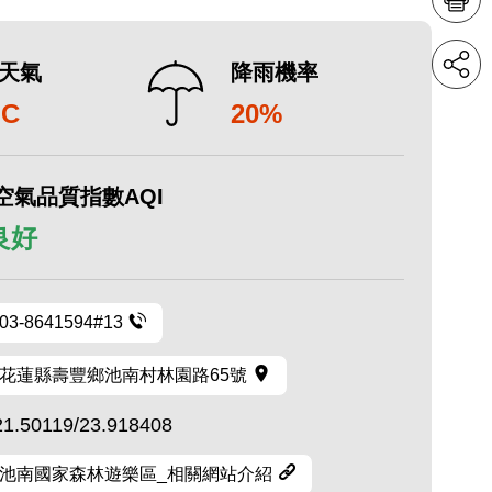
天氣
降雨機率
°C
20%
空氣品質指數AQI
 良好
03-8641594#13
花蓮縣壽豐鄉池南村林園路65號
21.50119/23.918408
池南國家森林遊樂區_相關網站介紹