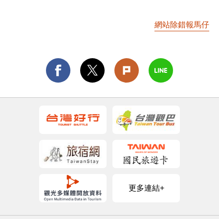
網站除錯報馬仔
更多連結+