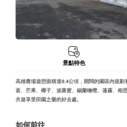
景點特色
高雄農場遊憩面積達8.4公頃，開闊的園區內規
葚、芒果、椰子、波蘿蜜、錫蘭橄欖、蓮霧、相
共遊享受田園之樂的好去處。
如何前往