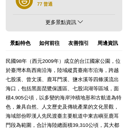
77 普通
更多景點資訊
景點特色
如何前往
友善指引
周邊資訊
民國98年（西元2009年）成立的台江國家公園，位
於臺灣本島西南沿海，陸域縱貫臺南市沿海，跨越
七股溪、曾文溪、鹿耳門溪、鹽水溪等四條溪流出
海口，包括黑面琵鷺保護區、七股潟湖等區域，面
積4,905公頃，以多變的海岸沖積地形和古航道為特
色，兼具自然、人文歷史及傳統產業的文化景觀，
海域部份即漢人先民渡臺主要航道中東吉嶼至鹿耳
門段為範圍，合計海陸總面積39,310公頃，其大都