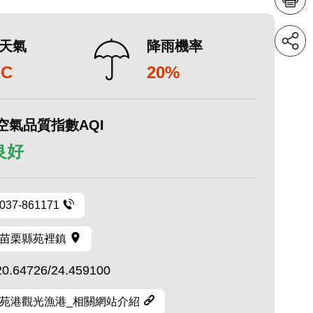
天氣
降雨機率
°C
20%
空氣品質指數AQI
 良好
037-861171
苗栗縣苑裡鎮
20.64726/24.459100
苑港觀光漁港_相關網站介紹