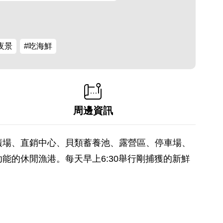
夜景
#吃海鮮
周邊資訊
廣場、直銷中心、貝類蓄養池、露營區、停車場、
的休閒漁港。每天早上6:30舉行剛捕獲的新鮮