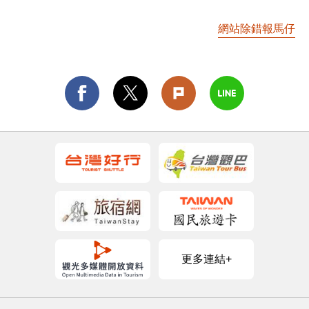
網站除錯報馬仔
更多連結+