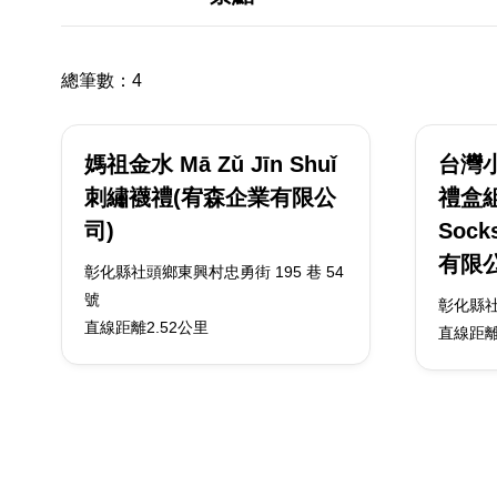
總筆數：
4
媽祖金水 Mā Zǔ Jīn Shuǐ
台灣
刺繡襪禮(宥森企業有限公
禮盒組T
司)
Sock
有限公
彰化縣社頭鄉東興村忠勇街 195 巷 54
號
彰化縣社
直線距離2.52公里
直線距離