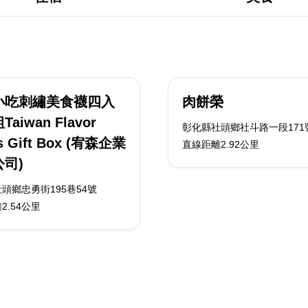
小吃刺繡美食襪四入
肉餅榮
aiwan Flavor
彰化縣社頭鄉社斗路一段171
s Gift Box (宥森企業
直線距離2.92公里
司)
頭鄉忠勇街195巷54號
2.54公里