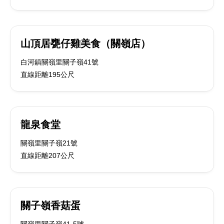
山頂居甕仔雞美食（關嶺店）
白河鎮關嶺里關子嶺41號
直線距離195公尺
龍泉食堂
關嶺里關子嶺21號
直線距離207公尺
關子嶺香菇蛋