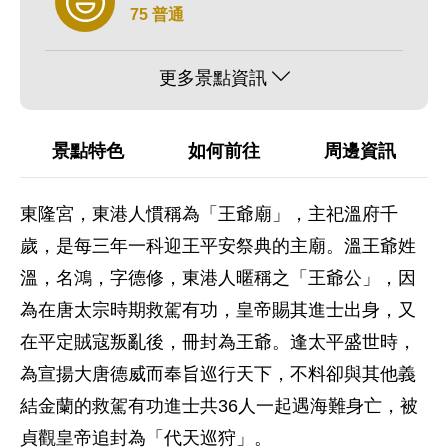
75 普通
更多景點資訊
景點特色
如何前往
周邊資訊
東隆宮，東港人慣稱為「王爺廟」，主祀溫府千
歲，是每三年一科迎王平安祭典的主廟。溫王爺姓
溫，名鴻，字德修，東港人暱稱之「王爺公」，因
為在唐太宗時期救駕有功，皇帝賜其進士出身，又
在平定賊寇叛亂後，冊封為王爺。逢太平盛世時，
為宣揚大唐德威而奉旨巡行天下，不料卻與其他義
結金蘭的救駕有功進士共36人一起遇海難身亡，被
貞觀皇帝追封為「代天巡狩」。