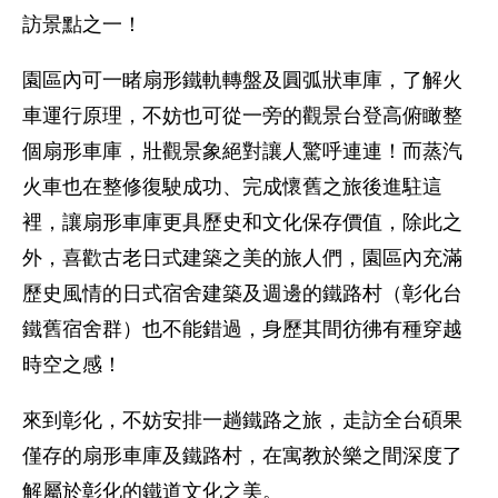
訪景點之一！
園區內可一睹扇形鐵軌轉盤及圓弧狀車庫，了解火
車運行原理，不妨也可從一旁的觀景台登高俯瞰整
個扇形車庫，壯觀景象絕對讓人驚呼連連！而蒸汽
火車也在整修復駛成功、完成懷舊之旅後進駐這
裡，讓扇形車庫更具歷史和文化保存價值，除此之
外，喜歡古老日式建築之美的旅人們，園區內充滿
歷史風情的日式宿舍建築及週邊的鐵路村（彰化台
鐵舊宿舍群）也不能錯過，身歷其間彷彿有種穿越
時空之感！
來到彰化，不妨安排一趟鐵路之旅，走訪全台碩果
僅存的扇形車庫及鐵路村，在寓教於樂之間深度了
解屬於彰化的鐵道文化之美。