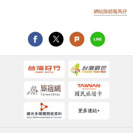
網站除錯報馬仔
更多連結+