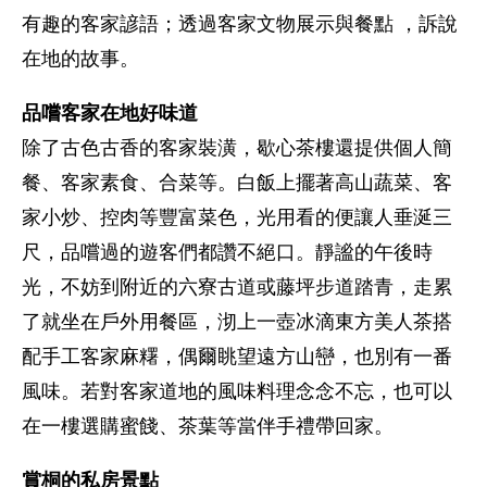
有趣的客家諺語；透過客家文物展示與餐點 ，訴說
在地的故事。
品嚐客家在地好味道
除了古色古香的客家裝潢，歇心茶樓還提供個人簡
餐、客家素食、合菜等。白飯上擺著高山蔬菜、客
家小炒、控肉等豐富菜色，光用看的便讓人垂涎三
尺，品嚐過的遊客們都讚不絕口。靜謐的午後時
光，不妨到附近的六寮古道或藤坪步道踏青，走累
了就坐在戶外用餐區，沏上一壺冰滴東方美人茶搭
配手工客家麻糬，偶爾眺望遠方山巒，也別有一番
風味。若對客家道地的風味料理念念不忘，也可以
在一樓選購蜜餞、茶葉等當伴手禮帶回家。
賞桐的私房景點