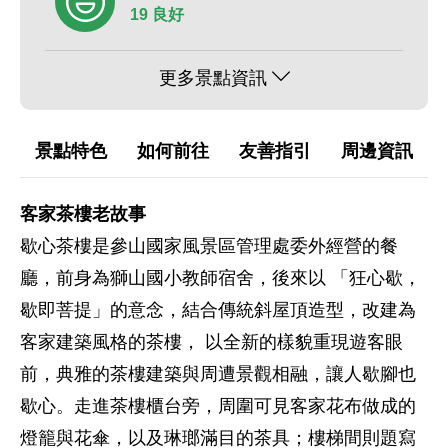
19 良好
更多景點資訊
景點特色
如何前往
友善指引
周邊資訊
客家茶樓老故事
歇心茶樓是參山國家風景區管理處委外經營的餐
廳，前身為獅山國小教師宿舍，後來以 「狂心歇，
歇即菩提」的意念，結合傳統斜屋頂造型，改建為
客家建築風格的茶樓， 以全新的樣貌重現遊客眼
前，典雅的茶樓建築與周遭景觀相融，讓人歇腳也
歇心。走進茶樓櫃台旁，周圍可見客家花布做成的
燈籠與花傘，以及琳瑯滿目的茶具；樓梯間則題寫