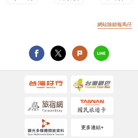
網站除錯報馬仔
更多連結+