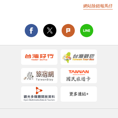
網站除錯報馬仔
更多連結+