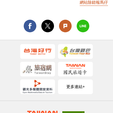
網站除錯報馬仔
更多連結+