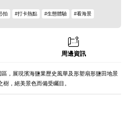
必拍
#打卡熱點
#生態體驗
#看海景
周邊資訊
園區，展現濱海鹽業歷史風華及形塑扇形鹽田地景
之樹，絕美景色而備受矚目。