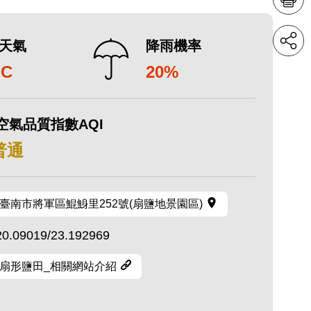
天氣
降雨機率
°C
20%
空氣品質指數AQI
 普通
臺南市將軍區鯤鯓里252號(扇鹽地景園區)
20.09019/23.192969
扇形鹽田_相關網站介紹