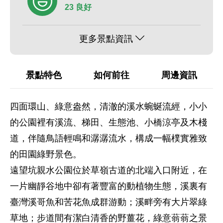
23 良好
更多景點資訊
景點特色
如何前往
周邊資訊
四面環山、綠意盎然，清澈的溪水蜿蜒流經，小小
的公園裡有溪流、梯田、生態池、小橋涼亭及木棧
道，伴隨鳥語輕鳴和潺潺流水，構成一幅樸實雅致
的田園綠野景色。
遠望坑親水公園位於草嶺古道的北端入口附近，在
一片幽靜谷地中卻有著豐富的動植物生態，溪裏有
臺灣溪哥魚和苦花魚成群游動；溪畔旁有大片翠綠
草地；步道間有潔白清香的野薑花，綠意蓊蓊之景