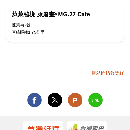
萊萊秘境-萊廢畫×MG.27 Cafe
蓬萊街2號
直線距離1.75公里
網站除錯報馬仔