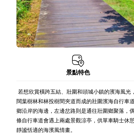
景點特色
若想欣賞橫跨五結、壯圍和頭城小鎮的濱海風光
闊葉樹林和林投樹間夾道而成的壯圍濱海自行車道
鄉沿岸的海邊，左邊岔路則是通往壯圍鄉聚落，
條自行車道會遇上兩處景觀涼亭，供單車騎士休
靜謐恬適的海濱風情畫。