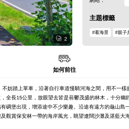
網站：
主題標籤
#看海景
#親子
2
如何前往
，不妨踏上單車，沿著自行車道慢騎河海之間，用不一樣
，全長15公里，放眼望去皆是蓊鬱茂盛的林木，十分幽
偶有碉堡出現，增添途中不少樂趣。沿途有遠方的龜山島
憩及觀賞保安林一帶的海岸風光，眺望遼闊沙灘及湛藍大