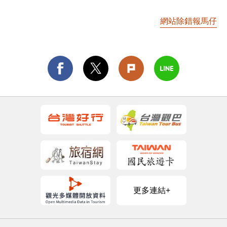
網站除錯報馬仔
更多連結+