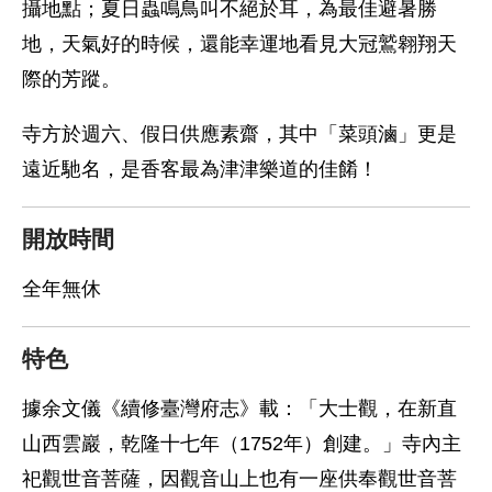
攝地點；夏日蟲鳴鳥叫不絕於耳，為最佳避暑勝
地，天氣好的時候，還能幸運地看見大冠鷲翱翔天
際的芳蹤。
寺方於週六、假日供應素齋，其中「菜頭滷」更是
遠近馳名，是香客最為津津樂道的佳餚！
開放時間
全年無休
特色
據余文儀《續修臺灣府志》載：「大士觀，在新直
山西雲巖，乾隆十七年（1752年）創建。」寺內主
祀觀世音菩薩，因觀音山上也有一座供奉觀世音菩