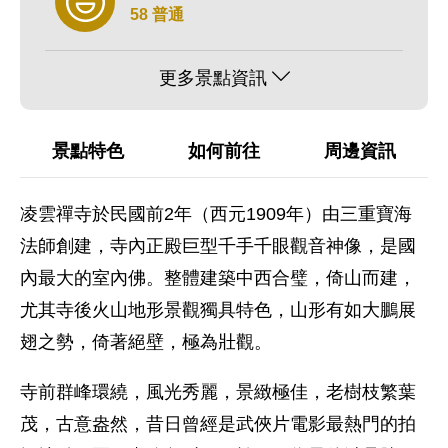
58 普通
更多景點資訊
景點特色
如何前往
周邊資訊
凌雲禪寺於民國前2年（西元1909年）由三重寶海
法師創建，寺內正殿巨型千手千眼觀音神像，是國
內最大的室內佛。整體建築中西合璧，倚山而建，
尤其寺後火山地形景觀獨具特色，山形有如大鵬展
翅之勢，倚著絕壁，極為壯觀。
寺前群峰環繞，風光秀麗，景緻極佳，老樹枝繁葉
茂，古意盎然，昔日曾經是武俠片電影最熱門的拍