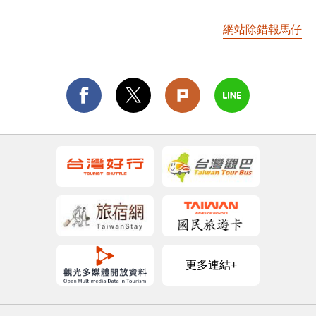
網站除錯報馬仔
更多連結+