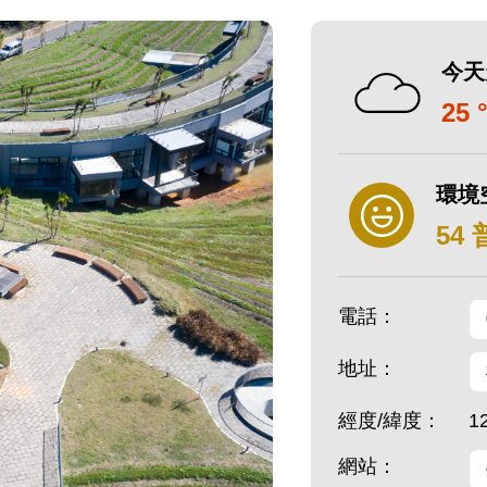
今天
25 
環境
54
電話：
地址：
經度/緯度：
1
網站：