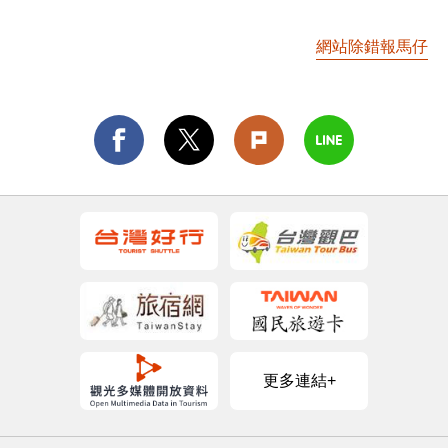
網站除錯報馬仔
更多連結+