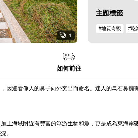
主題標籤
#地質奇觀
#吃
1
如何前往
角，因遠看像人的鼻子向外突出而命名。迷人的烏石鼻擁
，加上海域附近有豐富的浮游生物和魚，更是成為東海岸磯
盛況。