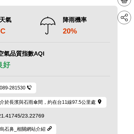
天氣
降雨機率
°C
20%
空氣品質指數AQI
 良好
089-281530
介於長濱與石雨傘間，約在台11線97.5公里處
21.41745/23.22769
烏石鼻_相關網站介紹