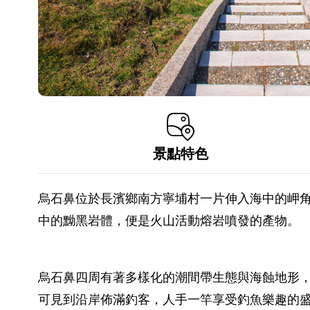
景點特色
烏石鼻位於長濱鄉南方寧埔村一片伸入海中的岬
中的黝黑岩體，便是火山活動熔岩噴發的產物。
烏石鼻四周有著多樣化的潮間帶生態與海蝕地形
可見到沿岸佈滿釣客，人手一竿享受釣魚樂趣的