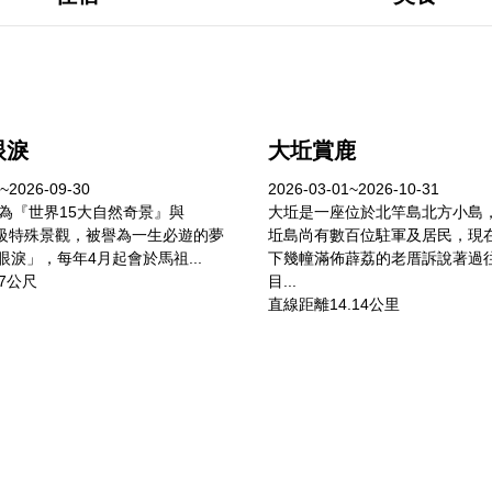
眼淚
大坵賞鹿
~2026-09-30
2026-03-01~2026-10-31
列為『世界15大自然奇景』與
大坵是一座位於北竿島北方小島
國際級特殊景觀，被譽為一生必遊的夢
坵島尚有數百位駐軍及居民，現
淚」，每年4月起會於馬祖...
下幾幢滿佈薜荔的老厝訴說著過
7公尺
目...
直線距離14.14公里